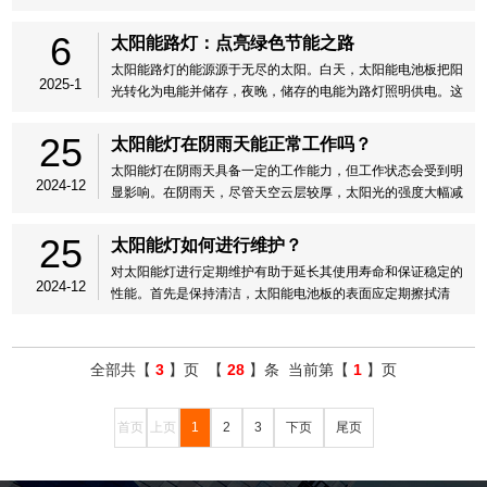
了城市道路的照明质量。而且，智能感应系统让路灯能够根据
乡村振兴号召，为乡村提供了一系列适合的太阳能路灯产品。
环境光线自动调节亮度，既节能又实用。
6
这些产品不仅性能稳定，而且价格实惠，充分考虑了乡村的实
太阳能路灯：点亮绿色节能之路
际需求和经济状况。如果您是乡村建设的相关负责人，想为乡
太阳能路灯的能源源于无尽的太阳。白天，太阳能电池板把阳
2025-1
村引入太阳能路灯，欢迎拨打博普照明电话 400 133 4313，
光转化为电能并储存，夜晚，储存的电能为路灯照明供电。这
他们会为您提供详细的产品介绍和合理的采购建议。 太阳能
一过程无排放、无污染，有效降低对传统能源的依赖，契合可
路灯的安装，也为乡村的发展带来了新的活力。它提升了乡村
持续发展需求。据相关数据，一盏普通太阳能路灯每年能减少
25
太阳能灯在阴雨天能正常工作吗？
的整体形象，吸引了更多游客前来观光旅游。一些乡村利用太
一定量的碳排放，为地球环境保护助力。
太阳能灯在阴雨天具备一定的工作能力，但工作状态会受到明
阳能路灯打造特色夜景，发展乡村旅游经济。同时，良好的照
2024-12
显影响。在阴雨天，尽管天空云层较厚，太阳光的强度大幅减
明条件也有利于乡村的治安管理，为乡村的和谐稳定发展创造
弱，但太阳能电池板依然能够捕捉到部分散射光和弱光，并将
了条件。 博普照明在为乡村提供太阳能路灯产品的同时，还
其转化为电能。
注重售后服务。专业的售后团队会定期对路灯进行维护检查，
25
太阳能灯如何进行维护？
确保路灯始终能正常工作。他们还为乡村培养专业的维护人
对太阳能灯进行定期维护有助于延长其使用寿命和保证稳定的
员，传授简单的维修知识，让乡村能够自主维护路灯。太阳能
2024-12
性能。首先是保持清洁，太阳能电池板的表面应定期擦拭清
路灯正以其*的优势，为乡村振兴注入新的动力，博普照明也
洁，因为灰尘、污垢、树叶等杂物会附着在其表面，影响阳光
将持续助力乡村建设，在乡村，太阳能路灯的出现解决了长期
的吸收效率。
以来夜晚照明不足的问题。以往，乡村道路在夜晚漆黑一片，
村民出行极为不便，且存在安全隐患。太阳能路灯的广泛安
全部共【
3
】页 【
28
】条 当前第【
1
】页
装，让乡村的夜晚亮了起来，为村民的夜间出行提供了安全保
障。让乡村的夜晚更加明亮美好 。
首页
上页
1
2
3
下页
尾页